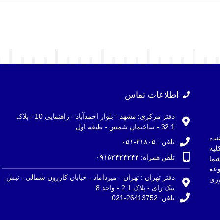
اطلاعات تماس
دفتر مرکزی: مشهد - بلوار احمدآباد - راهنمایی 10 - پلاک
32.1 - ساختمان شمس - طبقه اول
نده
تلفن : ۳۱۸۰۵-۰۵۱
لیه
تلفن همراه: ۰۹۱۵۲۴۲۴۲۴۳
ما
وعه
دفتر تهران : تهران - میرداماد - خیابان کازرون شمالی - نبش
ری
نیک رای - پلاک 2.1 - واحد 8
تلفن: 26413752-021