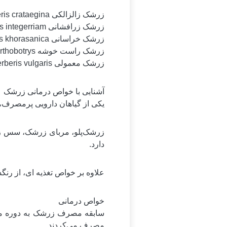
زرشک زالزالکی Berberis crataegina
زرشک زرافشانی Berberis integerriam
زرشک خراسانی Berberis khorasanica
زرشک راست خوشه Berberis orthobotrys
زرشک معمولی Berberis vulgaris
آشنایی با خواص درمانی زرشک
یکی از گیاهان دارویی پرمصرف، 
زرشک‌پلو، مربای زرشک، سس ز
دارد.
علاوه بر خواص تغذیه ای، از رن
خواص درمانی
سابقه مصرف زرشک به دوره مصر ب
مصرف می‌کردند.