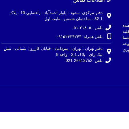
دفتر مرکزی: مشهد - بلوار احمدآباد - راهنمایی 10 - پلاک
32.1 - ساختمان شمس - طبقه اول
نده
تلفن : ۳۱۸۰۵-۰۵۱
لیه
تلفن همراه: ۰۹۱۵۲۴۲۴۲۴۳
ما
وعه
دفتر تهران : تهران - میرداماد - خیابان کازرون شمالی - نبش
ری
نیک رای - پلاک 2.1 - واحد 8
تلفن: 26413752-021