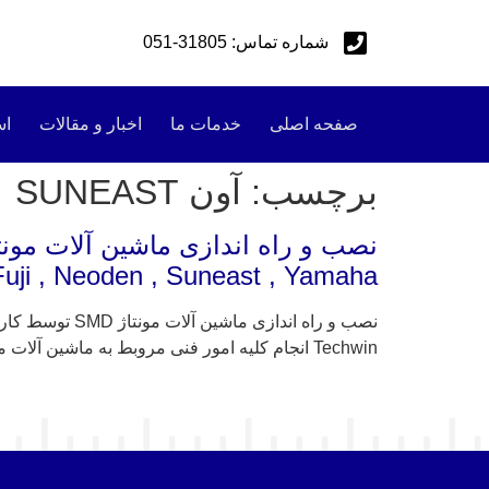
شماره تماس: 31805-051
صفحه اصلی
خدمات ما
اخبار و مقالات
اس
برچسب:
آون SUNEAST
Fuji , Neoden , Suneast , Yamaha
Techwin انجام کلیه امور فنی مروبط به ماشین آلات مونتاژ SMD یا SMD MOUNTING MACHINE از نصب , راه اندازی , سرویس و تعمیر و تامین قطعات ماشین آلات […]