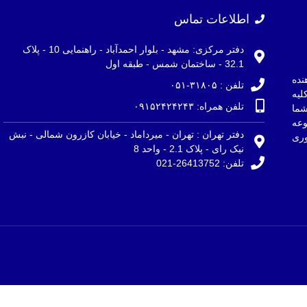
اطلاعات تماس
دفتر مرکزی: مشهد - بلوار احمدآباد - راهنمایی 10 - پلاک
32.1 - ساختمان شمس - طبقه اول
نده
تلفن : ۳۱۸۰۵-۰۵۱
لیه
تلفن همراه: ۰۹۱۵۲۴۲۴۲۴۳
ما
وعه
دفتر تهران : تهران - میرداماد - خیابان کازرون شمالی - نبش
ری
نیک رای - پلاک 2.1 - واحد 8
تلفن: 26413752-021