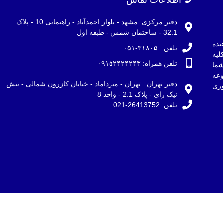
دفتر مرکزی: مشهد - بلوار احمدآباد - راهنمایی 10 - پلاک
32.1 - ساختمان شمس - طبقه اول
نده
تلفن : ۳۱۸۰۵-۰۵۱
لیه
تلفن همراه: ۰۹۱۵۲۴۲۴۲۴۳
ما
وعه
دفتر تهران : تهران - میرداماد - خیابان کازرون شمالی - نبش
ری
نیک رای - پلاک 2.1 - واحد 8
تلفن: 26413752-021