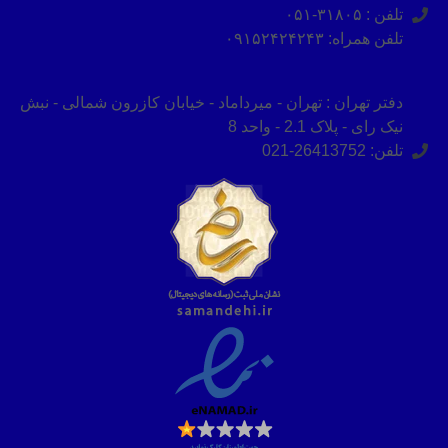
تلفن : ۳۱۸۰۵-۰۵۱
تلفن همراه: ۰۹۱۵۲۴۲۴۲۴۳
دفتر تهران : تهران - میرداماد - خیابان کازرون شمالی - نبش
نیک رای - پلاک 2.1 - واحد 8
تلفن: 26413752-021