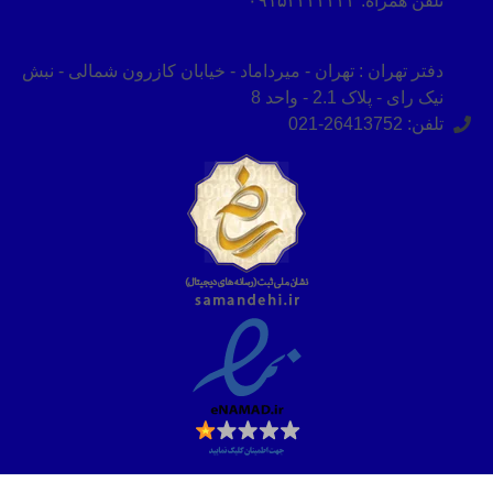
تلفن همراه: ۰۹۱۵۲۴۲۴۲۴۳
دفتر تهران : تهران - میرداماد - خیابان کازرون شمالی - نبش
نیک رای - پلاک 2.1 - واحد 8
تلفن: 26413752-021