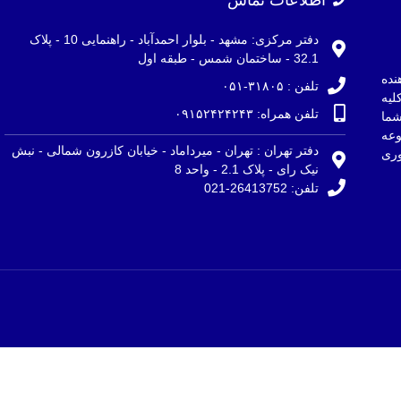
دفتر مرکزی: مشهد - بلوار احمدآباد - راهنمایی 10 - پلاک
32.1 - ساختمان شمس - طبقه اول
نده
تلفن : ۳۱۸۰۵-۰۵۱
لیه
تلفن همراه: ۰۹۱۵۲۴۲۴۲۴۳
ما
وعه
دفتر تهران : تهران - میرداماد - خیابان کازرون شمالی - نبش
ری
نیک رای - پلاک 2.1 - واحد 8
تلفن: 26413752-021