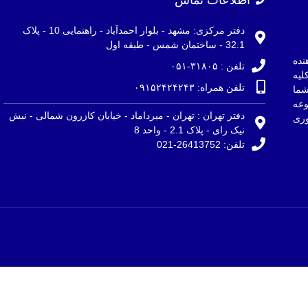
دفتر مرکزی: مشهد - بلوار احمدآباد - راهنمایی 10 - پلاک
32.1 - ساختمان شمس - طبقه اول
نده
تلفن : ۳۱۸۰۵-۰۵۱
لیه
تلفن همراه: ۰۹۱۵۲۴۲۴۲۴۳
ما
وعه
دفتر تهران : تهران - میرداماد - خیابان کازرون شمالی - نبش
ری
نیک رای - پلاک 2.1 - واحد 8
تلفن: 26413752-021