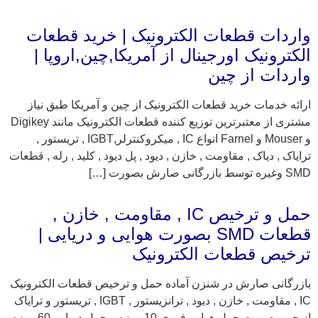
واردات قطعات الکترونیک | خرید قطعات
الکترونیک اورجینال از آمریکا,چین,اروپا |
واردات از چین
ارائه خدمات خرید قطعات الکترونیک از چین و آمریکا طبق نیاز
مشتری از معتبرترین توزیع کننده قطعات الکترونیک مانند Digikey
و Mouser و Farnel انواع IC , میکروکنترلر,IGBT , تریستور ,
ترایاک , دیاک , مقاومت , خازن , دیود , پل دیود , کلید , رله , قطعات
SMD وغیره توسط بازرگانی صارش بصورت […]
حمل و ترخیص IC , مقاومت , خازن ,
قطعات SMD بصورت هوایی و دریایی |
ترخیص قطعات الکترونیک
بازرگانی صارش در شنزن آماده حمل و ترخیص قطعات الکترونیک
IC , مقاومت , خازن , دیود , ترانزیستور , IGBT , تریستور و ترایاک
از چین بصورت حمل هوایی فوری 10 روزه و حمل دریایی 60 روزه