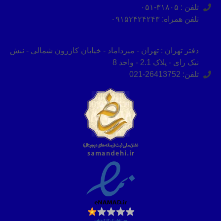
تلفن : ۳۱۸۰۵-۰۵۱
تلفن همراه: ۰۹۱۵۲۴۲۴۲۴۳
دفتر تهران : تهران - میرداماد - خیابان کازرون شمالی - نبش
نیک رای - پلاک 2.1 - واحد 8
تلفن: 26413752-021