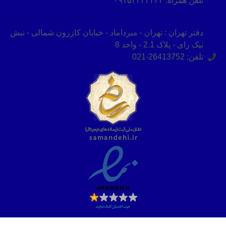
تلفن همراه: ۰۹۱۵۲۴۲۴۲۴۳
دفتر تهران : تهران - میرداماد - خیابان کازرون شمالی - نبش
نیک رای - پلاک 2.1 - واحد 8
تلفن: 26413752-021