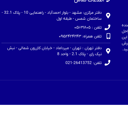
اطلاعات تماس
دفتر مرکزی: مشهد - بلوار احمدآباد - راهنمایی 10 - پلاک 32.1 -
ساختمان شمس - طبقه اول
نده
تلفن : ۳۱۸۰۵-۰۵۱
احل
تلفن همراه: ۰۹۱۵۲۴۲۴۲۴۳
این
ارش
دفتر تهران : تهران - میرداماد - خیابان کازرون شمالی - نبش
ید.
نیک رای - پلاک 2.1 - واحد 8
تلفن: 26413752-021