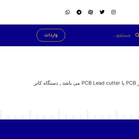
واردات
کاتر PCB قطع کن پایه های اضافی , برای تولید برد های THD پس از قرار گرفتن برد ها در حوزچه قلع نیاز به دستگاه کاتر PCB یا PCB Lead cutter می باشد , دستگاه کاتر