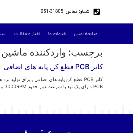
شماره تماس: 31805-051
صفحه اصلی
خدمات ما
اخبار و مقالات
است
برچسب:
واردکننده ماشین 
کاتر PCB قطع کن پایه های اضافی
PCB دارای یک تیغ با سرعت دور حدود 3000RPM و با جنسی از تنگستن به سرعت دوران می کند […]