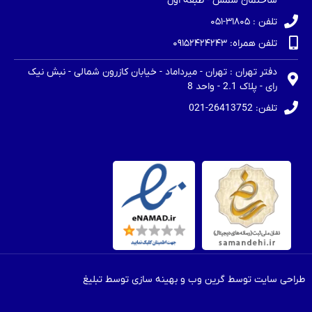
ساختمان شمس - طبقه اول
تلفن : ۳۱۸۰۵-۰۵۱
تلفن همراه: ۰۹۱۵۲۴۲۴۲۴۳
دفتر تهران : تهران - میرداماد - خیابان کازرون شمالی - نبش نیک
رای - پلاک 2.1 - واحد 8
تلفن: 26413752-021
طراحی سایت توسط گرین وب و بهینه سازی توسط تبلیغ